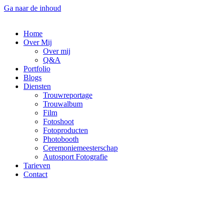
Ga naar de inhoud
Home
Over Mij
Over mij
Q&A
Portfolio
Blogs
Diensten
Trouwreportage
Trouwalbum
Film
Fotoshoot
Fotoproducten
Photobooth
Ceremoniemeesterschap
Autosport Fotografie
Tarieven
Contact