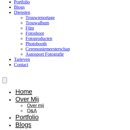
Portfolio
Blogs
Diensten
Trouwreportage
Trouwalbum
Film
Fotoshoot
Fotoproducten
Photobooth
Ceremoniemeesterschap
Autosport Fotografie
Tarieven
Contact
Home
Over Mij
Over mij
Q&A
Portfolio
Blogs